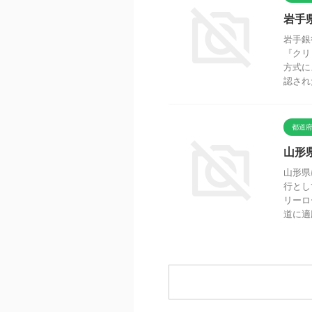
岩手
岩手銀
『クリ
方式に
認された
都道
山形
山形県
行とし
リーロ
道に適