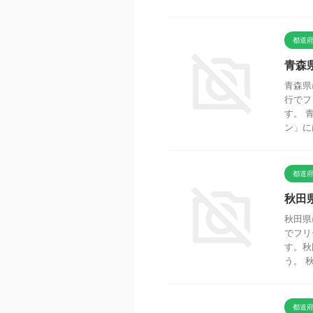
都道
青森
青森県
行でフ
す。 
ン」に
都道
秋田
秋田県
でフリ
す。秋
う。 
都道