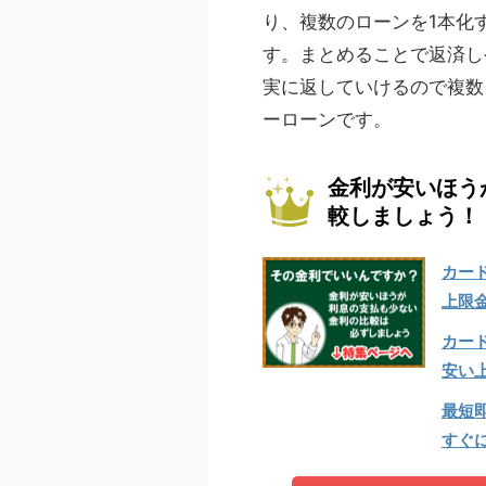
り、複数のローンを1本化
す。まとめることで返済し
実に返していけるので複数
ーローンです。
金利が安いほう
較しましょう！
カー
上限
カー
安い
最短
すぐ