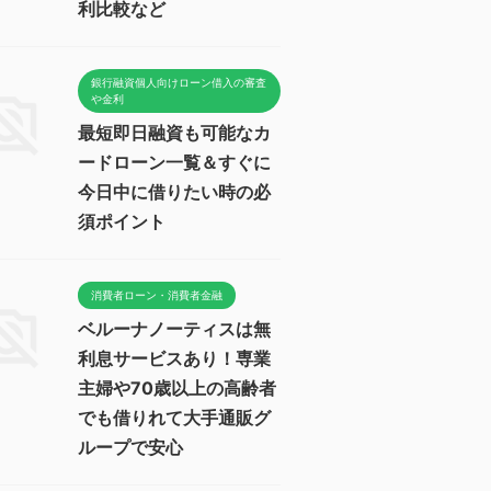
利比較など
銀行融資個人向けローン借入の審査
や金利
最短即日融資も可能なカ
ードローン一覧＆すぐに
今日中に借りたい時の必
須ポイント
消費者ローン・消費者金融
ベルーナノーティスは無
利息サービスあり！専業
主婦や70歳以上の高齢者
でも借りれて大手通販グ
ループで安心