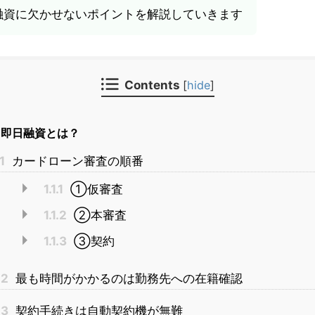
融資に欠かせないポイントを解説していきます
Contents
[
hide
]
即日融資とは？
.1
カードローン審査の順番
1.1.1
①仮審査
1.1.2
②本審査
1.1.3
③契約
.2
最も時間がかかるのは勤務先への在籍確認
.3
契約手続きは自動契約機が無難