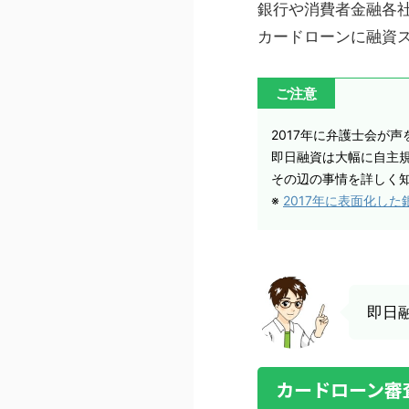
銀行や消費者金融各
カードローンに融資
ご注意
2017年に弁護士会が
即日融資は大幅に自主
その辺の事情を詳しく
※
2017年に表面化し
即日
カードローン審