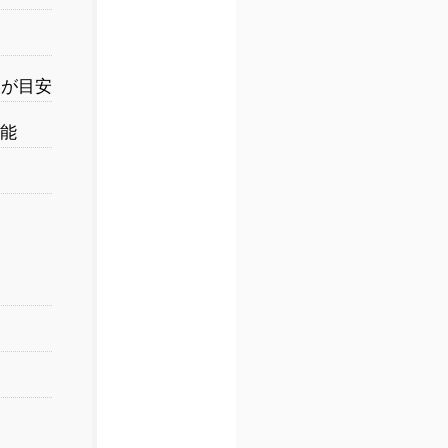
いが目安
能