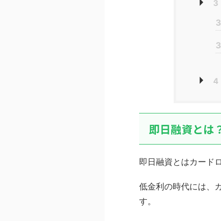
3
3
3
4
即日融資とは
即日融資とはカード
低金利の時代には、
す。