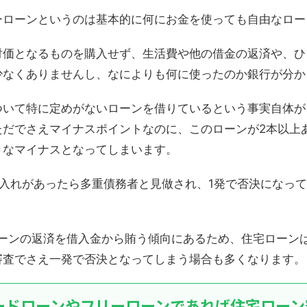
ーローンというのは基本的に何にお金を使っても自由なロー
対価となるものを購入せず、生活費や他の借金の返済や、ひ
少なくありませんし、なによりも何に使ったのか銀行が分か
ついて特に定めがないローンを借りているという事実自体が
ただでさえマイナスポイントなのに、このローンが2本以上
きなマイナスとなってしまいます。
借入れがあったら多重債務者と見做され、1発で否決になっ
ローンの返済を借入金から賄う傾向にあるため、住宅ローン
審査でさえ一発で否決となってしまう場合も多くなります。
ードローンやフリーローンであれば住宅ローン