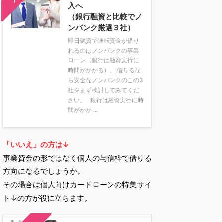
入へ
（銀行融資と比較でノ
ンバンク厳選３社）
即日融資で運転資金が借り
れるのはノンバンクの事業
ローン（銀行は融資実行に
時間がかかる）。 借りるな
ら安全なノンバンクのこの3
社をまず検討してみてくだ
さい。 銀行は融資実行に時
間がかか ...
「いいえ」の方は↓
事業資金の形ではなく個人の与信枠で借りる
方向になるでしょうか。
その場合は個人向けカードローンの特集サイ
ト↓の方が役に立ちます。