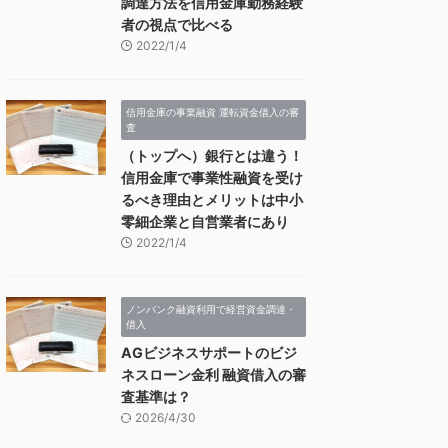
調達方法を信用金庫勤務経験
者の視点で比べる
2022/1/4
信用金庫の事業融資 運転資金借入の審
査
（トップへ）銀行とは違う！
信用金庫で事業性融資を受け
るべき理由とメリットは中小
零細企業と自営業者にあり
2022/1/4
ノンバンク融資利用で経営資金調達・
借入
AGビジネスサポートのビジ
ネスローン金利 融資借入の審
査基準は？
2026/4/30