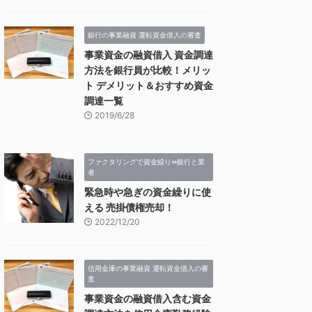
銀行の事業融資 運転資金借入の審査
事業資金の融資借入 資金調達
方法を銀行員が比較！メリッ
ト デメリット＆おすすめ資金
調達一覧
2019/6/28
ファクタリングで資金繰り⇛銀行と業
者
緊急時や急ぎの資金繰りに使
える 売掛債権売却！
2022/12/20
信用金庫の事業融資 運転資金借入の審
査
事業資金の融資借入含む資金