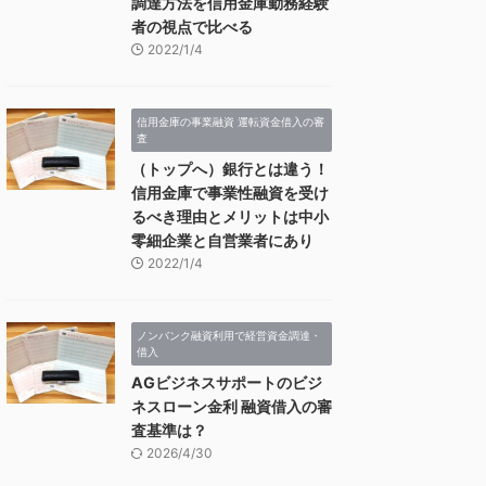
調達方法を信用金庫勤務経験
者の視点で比べる
2022/1/4
信用金庫の事業融資 運転資金借入の審
査
（トップへ）銀行とは違う！
信用金庫で事業性融資を受け
るべき理由とメリットは中小
零細企業と自営業者にあり
2022/1/4
ノンバンク融資利用で経営資金調達・
借入
AGビジネスサポートのビジ
ネスローン金利 融資借入の審
査基準は？
2026/4/30