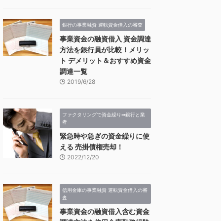
銀行の事業融資 運転資金借入の審査
事業資金の融資借入 資金調達
方法を銀行員が比較！メリッ
ト デメリット＆おすすめ資金
調達一覧
2019/6/28
ファクタリングで資金繰り⇛銀行と業
者
緊急時や急ぎの資金繰りに使
える 売掛債権売却！
2022/12/20
信用金庫の事業融資 運転資金借入の審
査
事業資金の融資借入含む資金