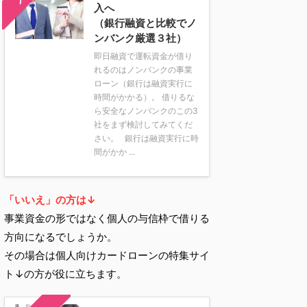
入へ
（銀行融資と比較でノ
ンバンク厳選３社）
即日融資で運転資金が借り
れるのはノンバンクの事業
ローン（銀行は融資実行に
時間がかかる）。 借りるな
ら安全なノンバンクのこの3
社をまず検討してみてくだ
さい。 銀行は融資実行に時
間がかか ...
「いいえ」の方は↓
事業資金の形ではなく個人の与信枠で借りる
方向になるでしょうか。
その場合は個人向けカードローンの特集サイ
ト↓の方が役に立ちます。