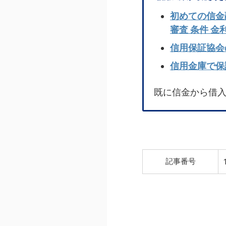
初めての信金
審査 条件 金
信用保証協会
信用金庫で保
既に信金から借
記事番号