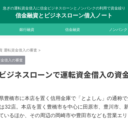
急ぎの運転資金借入に信金ビジネスローンとノンバンクの利用で資金繰り
信金融資とビジネスローン借入ノート
銀行融資
信金融資
ノンバンク
資 運転資金借入の審査
>
資金借入の審査
ビジネスローンで運転資金借入の資
県豊橋市に本店を置く信用金庫で「とよしん」の通称で
舗数は32店。本店を置く豊橋市を中心に田原市、豊川市、
ているほか、その周辺の岡崎市や豊田市なども営業エリ