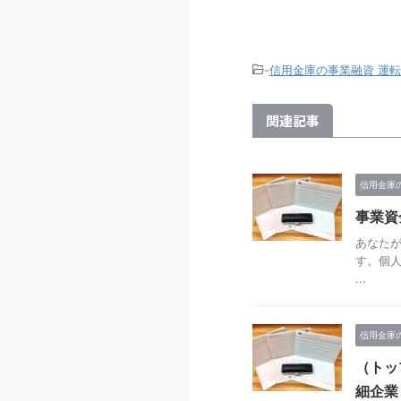
-
信用金庫の事業融資 運
関連記事
信用金庫
事業資
あなた
す。個
...
信用金庫
（トッ
細企業