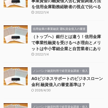
事業資金の融資借入含む資金調達方法
を信用金庫勤務経験者の視点で比べる
2022/1/4
信用金庫の事業融資 運転資金借入の審査
（トップへ）銀行とは違う！信用金庫
で事業性融資を受けるべき理由とメリ
ットは中小零細企業と自営業者にあり
2022/1/4
ノンバンク融資利用で経営資金調達・借入
AGビジネスサポートのビジネスローン
金利 融資借入の審査基準は？
2026/4/30
ノンバンク融資利用で経営資金調達・借入