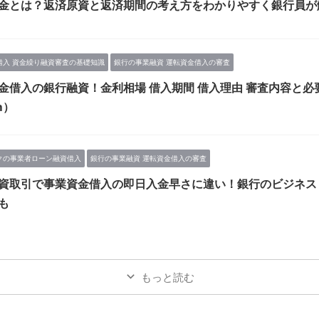
金とは？返済原資と返済期間の考え方をわかりやすく銀行員が
借入 資金繰り融資審査の基礎知識
銀行の事業融資 運転資金借入の審査
金借入の銀行融資！金利相場 借入期間 借入理由 審査内容と
m）
クの事業者ローン融資借入
銀行の事業融資 運転資金借入の審査
資取引で事業資金借入の即日入金早さに違い！銀行のビジネス
も
もっと読む