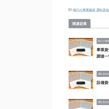
-
銀行の事業融資 運転資
関連記事
銀行の事
事業資
調達一
運転資金
設備資
運転資金