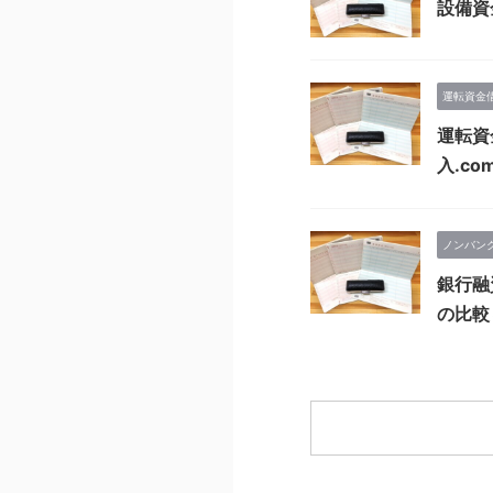
設備資
運転資金
運転資
入.co
ノンバン
銀行融
の比較