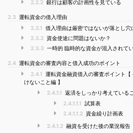
2.2.2
銀行は顧客の計画性を見ている
2.3
運転資金の借入理由
2.3.1
借入理由は厳密ではないが落とし穴
2.3.2
資金使途に問題はないか？
2.3.3
一時的 臨時的な資金が混入されて
2.4
運転資金の審査内容と借入成功のポイント
2.4.1
運転資金融資借入の審査ポイント【 
けないこと編 】
2.4.1.1
返済をしっかり考えている
2.4.1.1.1
試算表
2.4.1.1.2
資金繰り計画表
2.4.1.2
融資を受けた後の業況報告