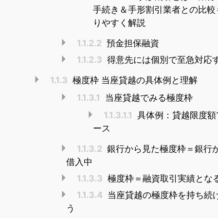
手続き＆手形割引業者との比較
りやすく解説
1.1.2.2
預金担保融資
1.1.2.3
得意先には個別で至急対応
1.1.3
極度枠 当座貸越の具体例と理解
1.1.3.1
当座貸越でみる極度枠
1.1.3.1.1
具体例：貸越限度額1
ース
1.1.3.2
銀行から見た極度枠＝銀行
借入中
1.1.3.3
極度枠＝融資取引実績とな
1.1.3.4
当座貸越の極度枠を持ち続
う