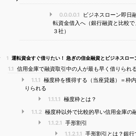
0.0.0.0.1
ビジネスローン即日
転資金借入へ（銀行融資と比較で
３社）
1
運転資金すぐ借りたい！ 急ぎの信金融資とビジネスロー
1.1
信用金庫で融資取引中の人が最も早く借りられ
1.1.1
極度枠を獲得する（当座貸越）＝枠
りられる
1.1.1.1
極度枠とは？
1.1.2
極度枠以外で比較的早い信用金庫の
1.1.2.1
手形割引
1.1.2.1.1
手形割引とは？銀行