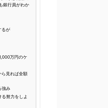
も銀行員がわか
するが
,000万円のケ
から見れば全額
る強み
ける努力をしよ