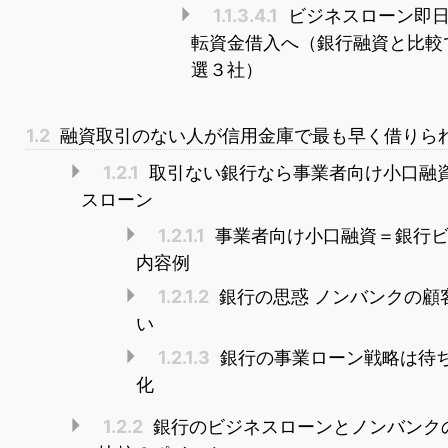
1.1.3.4.1
ビジネスローン即日
転資金借入へ（銀行融資と比較
選３社）
1.2
融資取引のない人が信用金庫で最も早く借りら
1.2.1
取引ない銀行なら事業者向け小口融
スローン
1.2.1.1
事業者向け小口融資＝銀行ビ
内容例
1.2.1.2
銀行の思惑 ノンバンクの顧
い
1.2.1.3
銀行の事業ローン戦略は待
化
1.2.2
銀行のビジネスローンとノンバンク