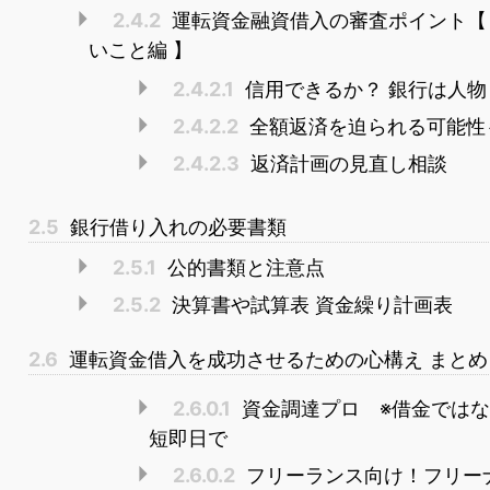
2.4.2
運転資金融資借入の審査ポイント【
いこと編 】
2.4.2.1
信用できるか？ 銀行は人物
2.4.2.2
全額返済を迫られる可能性
2.4.2.3
返済計画の見直し相談
2.5
銀行借り入れの必要書類
2.5.1
公的書類と注意点
2.5.2
決算書や試算表 資金繰り計画表
2.6
運転資金借入を成功させるための心構え まとめ
2.6.0.1
資金調達プロ ※借金では
短即日で
2.6.0.2
フリーランス向け！フリー