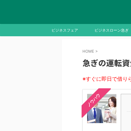
ビジネスフェア
ビジネスローン急ぎ
HOME
>
急ぎの運転資
※すぐに即日で借り
ノウハウ