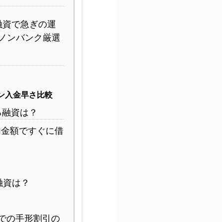
融資で急ぎの運
ノンバンク厳選
ン入金早さ比較
る融資は？
内金額ですぐに借
融資は？
での手形割引の