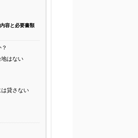
査内容と必要書類
か？
余地はない
には貸さない