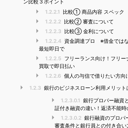
ン比較３ポイント
1.2.2.1
比較① 商品内容 スペック
1.2.2.2
比較② 審査について
1.2.2.3
比較③ 金利について
1.2.2.4
資金調達プロ ※借金では
最短即日で
1.2.2.5
フリーランス向け！フリー
買取で即日払い
1.2.2.6
個人の与信で借りたい方向
1.2.3
銀行のビジネスローン利用メリット
1.2.3.0.1
銀行プロパー融資
証付き融資の違い！返済不能時
1.2.3.0.2
銀行融資のプロパ
審査条件と銀行員との付き合い